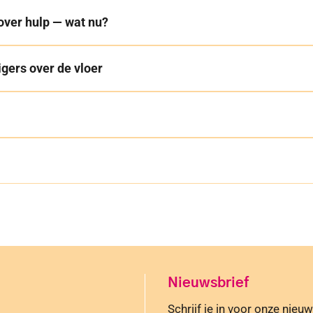
over hulp — wat nu?
igers over de vloer
Nieuwsbrief
Schrijf je in voor onze nieu