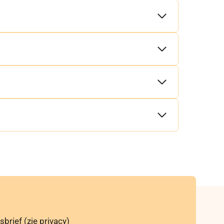
wsbrief (zie
privacy
)