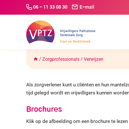
Doorgaan
06 - 11 33 08 30
E-mail
naar
inhoud
/
Zorgprofessionals
/
Verwijzen
Als zorgverlener kunt u cliënten en hun mantelz
tijd gelegd wordt en vrijwilligers kunnen worde
Brochures
Klik op de afbeelding om een brochure te leze