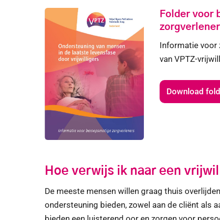
Folder voor
zorgverlener
Informatie voor 
van VPTZ-vrijwil
Download fold
Hoe verwijs ik naar een vrijwil
De meeste mensen willen graag thuis overlijden,
ondersteuning bieden, zowel aan de cliënt als a
bieden een luisterend oor en zorgen voor perso