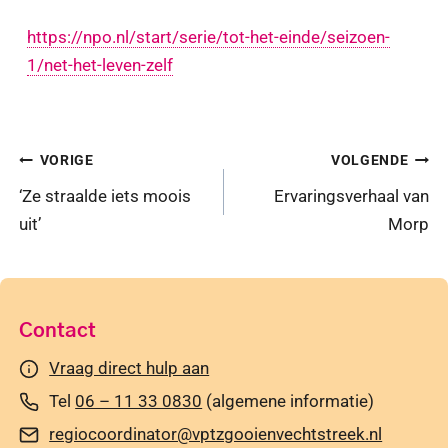
https://npo.nl/start/serie/tot-het-einde/seizoen-
1/net-het-leven-zelf
Bericht
VORIGE
VOLGENDE
navigatie
‘Ze straalde iets moois
Ervaringsverhaal van
uit’
Morp
Contact
Vraag direct hulp aan
Tel
06 – 11 33 0830
(algemene informatie)
regiocoordinator@vptzgooienvechtstreek.nl