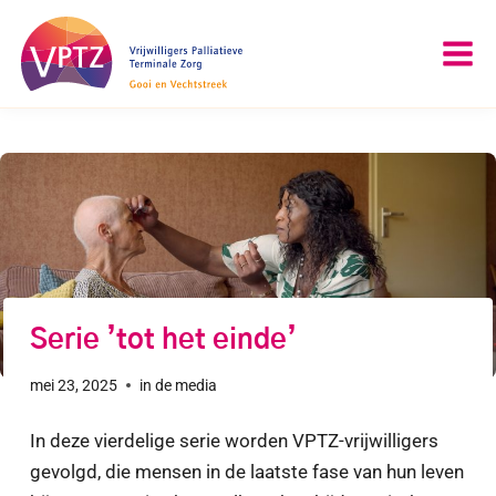
Doorgaan
naar
inhoud
Serie ’tot het einde’
mei 23, 2025
in de media
In deze vierdelige serie worden VPTZ-vrijwilligers
gevolgd, die mensen in de laatste fase van hun leven